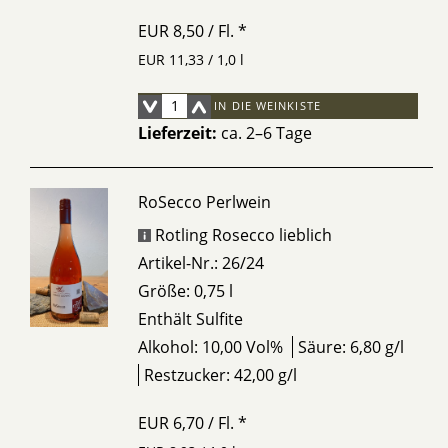
EUR 8,50
/ Fl.
*
EUR 11,33 / 1,0 l
IN DIE WEINKISTE
Lieferzeit:
ca. 2–6 Tage
RoSecco Perlwein
Rotling Rosecco lieblich
Artikel-Nr.: 26/24
Größe: 0,75 l
Enthält Sulfite
Alkohol: 10,00 Vol%
Säure: 6,80 g/l
Restzucker: 42,00 g/l
EUR 6,70
/ Fl.
*